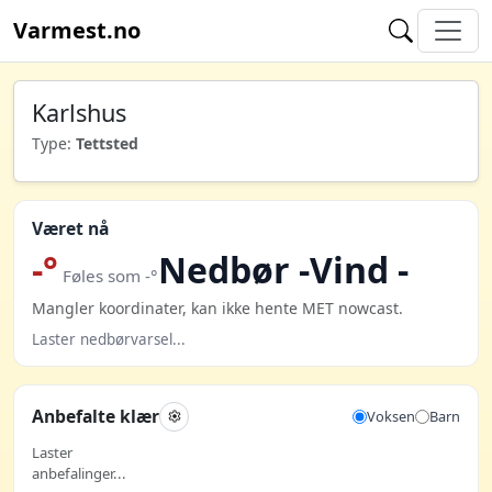
Varmest.no
Karlshus
Type:
Tettsted
Været nå
-°
Nedbør -
Vind -
Føles som -°
Mangler koordinater, kan ikke hente MET nowcast.
Laster nedbørvarsel...
Anbefalte klær
Voksen
Barn
Laster
anbefalinger...