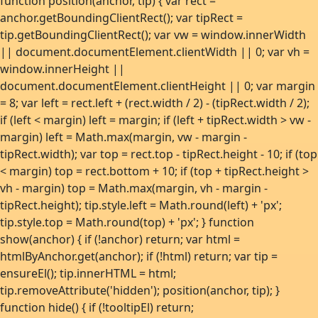
function position(anchor, tip) { var rect =
anchor.getBoundingClientRect(); var tipRect =
tip.getBoundingClientRect(); var vw = window.innerWidth
|| document.documentElement.clientWidth || 0; var vh =
window.innerHeight ||
document.documentElement.clientHeight || 0; var margin
= 8; var left = rect.left + (rect.width / 2) - (tipRect.width / 2);
if (left < margin) left = margin; if (left + tipRect.width > vw -
margin) left = Math.max(margin, vw - margin -
tipRect.width); var top = rect.top - tipRect.height - 10; if (top
< margin) top = rect.bottom + 10; if (top + tipRect.height >
vh - margin) top = Math.max(margin, vh - margin -
tipRect.height); tip.style.left = Math.round(left) + 'px';
tip.style.top = Math.round(top) + 'px'; } function
show(anchor) { if (!anchor) return; var html =
htmlByAnchor.get(anchor); if (!html) return; var tip =
ensureEl(); tip.innerHTML = html;
tip.removeAttribute('hidden'); position(anchor, tip); }
function hide() { if (!tooltipEl) return;