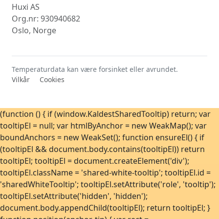
Huxi AS
Org.nr: 930940682
Oslo, Norge
Temperaturdata kan være forsinket eller avrundet.
Vilkår
Cookies
(function () { if (window.KaldestSharedTooltip) return; var
tooltipEl = null; var htmlByAnchor = new WeakMap(); var
boundAnchors = new WeakSet(); function ensureEl() { if
(tooltipEl && document.body.contains(tooltipEl)) return
tooltipEl; tooltipEl = document.createElement('div');
tooltipEl.className = 'shared-white-tooltip'; tooltipEl.id =
'sharedWhiteTooltip'; tooltipEl.setAttribute('role', 'tooltip');
tooltipEl.setAttribute('hidden', 'hidden');
document.body.appendChild(tooltipEl); return tooltipEl; }