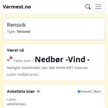
Varmest.no
Rensvik
Type:
Tettsted
Været nå
-°
Nedbør -
Vind -
Føles som -°
Mangler koordinater, kan ikke hente MET nowcast.
Laster nedbørvarsel...
Anbefalte klær
Voksen
Barn
Laster
anbefalinger...