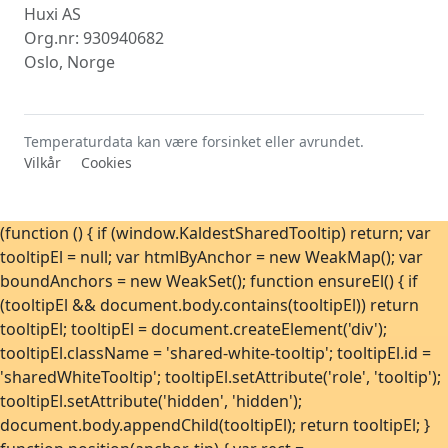
Huxi AS
Org.nr: 930940682
Oslo, Norge
Temperaturdata kan være forsinket eller avrundet.
Vilkår
Cookies
(function () { if (window.KaldestSharedTooltip) return; var
tooltipEl = null; var htmlByAnchor = new WeakMap(); var
boundAnchors = new WeakSet(); function ensureEl() { if
(tooltipEl && document.body.contains(tooltipEl)) return
tooltipEl; tooltipEl = document.createElement('div');
tooltipEl.className = 'shared-white-tooltip'; tooltipEl.id =
'sharedWhiteTooltip'; tooltipEl.setAttribute('role', 'tooltip');
tooltipEl.setAttribute('hidden', 'hidden');
document.body.appendChild(tooltipEl); return tooltipEl; }