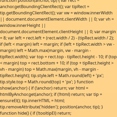
function position(anchor, tip) { var rect =
anchor.getBoundingClientRect(); var tipRect =
tip.getBoundingClientRect(); var vw = window.innerWidth
|| document.documentElement.clientWidth || 0; var vh =
window.innerHeight ||
document.documentElement.clientHeight || 0; var margin
= 8; var left = rect.left + (rect.width / 2) - (tipRect.width / 2);
if (left < margin) left = margin; if (left + tipRect.width > vw -
margin) left = Math.max(margin, vw - margin -
tipRect.width); var top = rect.top - tipRect.height - 10; if (top
< margin) top = rect.bottom + 10; if (top + tipRect.height >
vh - margin) top = Math.max(margin, vh - margin -
tipRect.height); tip.style.left = Math.round(left) + 'px';
tip.style.top = Math.round(top) + 'px'; } function
show(anchor) { if (!anchor) return; var html =
htmlByAnchor.get(anchor); if (!html) return; var tip =
ensureEl(); tip.innerHTML = html;
tip.removeAttribute('hidden'); position(anchor, tip); }
function hide() { if (!tooltipEl) return;