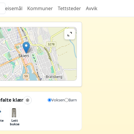
Reisemål
Kommuner
Tettsteder
Avvik
falte klær
Voksen
Barn
rte
Lett
bukse