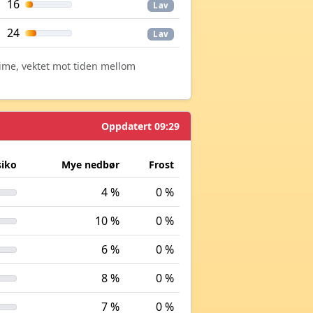
16
Lav
24
Lav
time, vektet mot tiden mellom
Oppdatert 09:29
siko
Mye nedbør
Frost
4 %
0 %
10 %
0 %
6 %
0 %
8 %
0 %
7 %
0 %