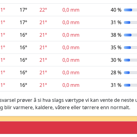
11°
17°
22°
0,0 mm
40 %
11°
17°
21°
0,0 mm
31 %
11°
16°
21°
0,0 mm
38 %
11°
16°
21°
0,0 mm
35 %
11°
16°
21°
0,0 mm
30 %
11°
16°
21°
0,0 mm
28 %
11°
16°
21°
0,0 mm
31 %
varsel prøver å si hva slags værtype vi kan vente de neste 
g blir varmere, kaldere, våtere eller tørrere enn normalt.