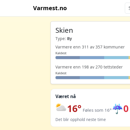
Varmest.no
Skien
Type:
By
Varmere enn 311 av 357 kommuner
Kaldest
Varmere enn 198 av 270 tettsteder
Kaldest
Været nå
16°
☔
0
Føles som 16°
Det blir opphold neste time