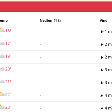
Temp
Nedbør (1 t)
Vind
16°
-
1 m
17°
-
2 m
19°
-
2 m
20°
-
3 m
21°
-
3 m
22°
-
4 m
23°
-
4 m