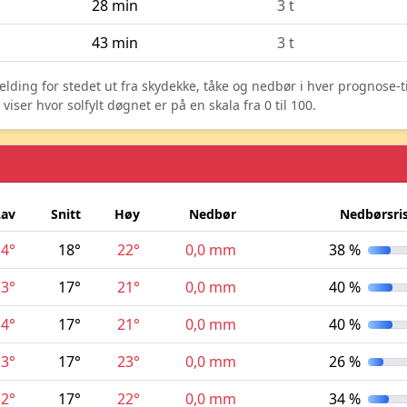
28 min
3 t
43 min
3 t
elding for stedet ut fra skydekke, tåke og nedbør i hver prognose-
ser hvor solfylt døgnet er på en skala fra 0 til 100.
Lav
Snitt
Høy
Nedbør
Nedbørsri
14°
18°
22°
0,0 mm
38 %
13°
17°
21°
0,0 mm
40 %
14°
17°
21°
0,0 mm
40 %
13°
17°
23°
0,0 mm
26 %
12°
17°
22°
0,0 mm
34 %