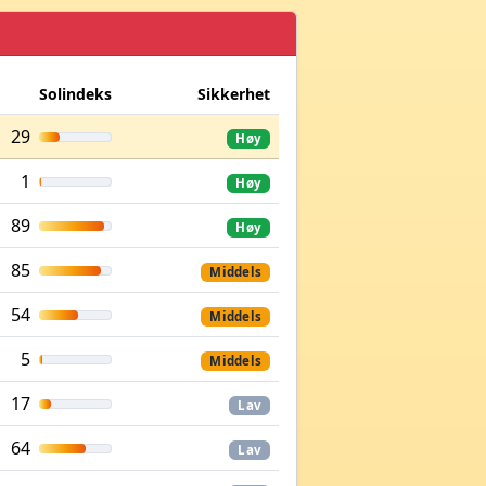
Solindeks
Sikkerhet
29
Høy
1
Høy
89
Høy
85
Middels
54
Middels
5
Middels
17
Lav
64
Lav