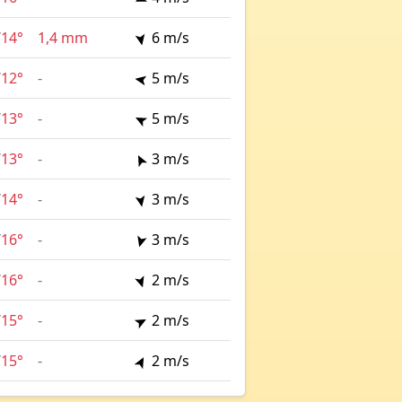
/
14°
1,4 mm
6 m/s
/
12°
-
5 m/s
/
13°
-
5 m/s
/
13°
-
3 m/s
/
14°
-
3 m/s
/
16°
-
3 m/s
/
16°
-
2 m/s
/
15°
-
2 m/s
/
15°
-
2 m/s