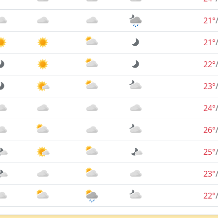
21°
21°
22°
23°
24°
26°
25°
23°
22°