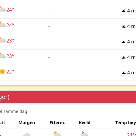
24°
-
4 m
24°
-
4 m
23°
-
4 m
23°
-
4 m
22°
-
4 m
ger)
sel samme dag.
att
Morgen
Etterm.
Kveld
Temp høy
-
24°