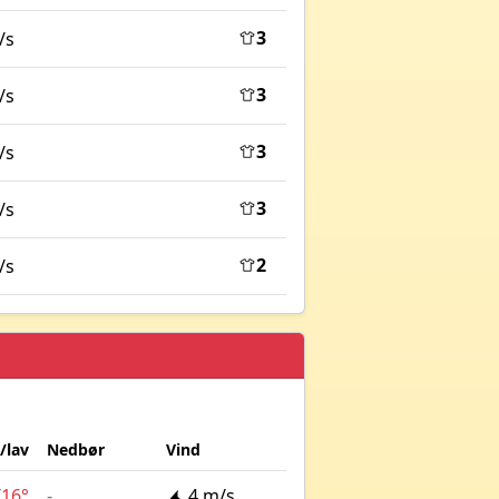
3
/s
3
/s
3
/s
3
/s
2
/s
/lav
Nedbør
Vind
/
16°
-
4 m/s