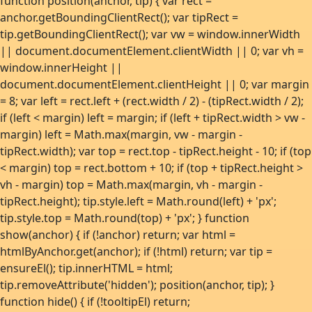
function position(anchor, tip) { var rect =
anchor.getBoundingClientRect(); var tipRect =
tip.getBoundingClientRect(); var vw = window.innerWidth
|| document.documentElement.clientWidth || 0; var vh =
window.innerHeight ||
document.documentElement.clientHeight || 0; var margin
= 8; var left = rect.left + (rect.width / 2) - (tipRect.width / 2);
if (left < margin) left = margin; if (left + tipRect.width > vw -
margin) left = Math.max(margin, vw - margin -
tipRect.width); var top = rect.top - tipRect.height - 10; if (top
< margin) top = rect.bottom + 10; if (top + tipRect.height >
vh - margin) top = Math.max(margin, vh - margin -
tipRect.height); tip.style.left = Math.round(left) + 'px';
tip.style.top = Math.round(top) + 'px'; } function
show(anchor) { if (!anchor) return; var html =
htmlByAnchor.get(anchor); if (!html) return; var tip =
ensureEl(); tip.innerHTML = html;
tip.removeAttribute('hidden'); position(anchor, tip); }
function hide() { if (!tooltipEl) return;