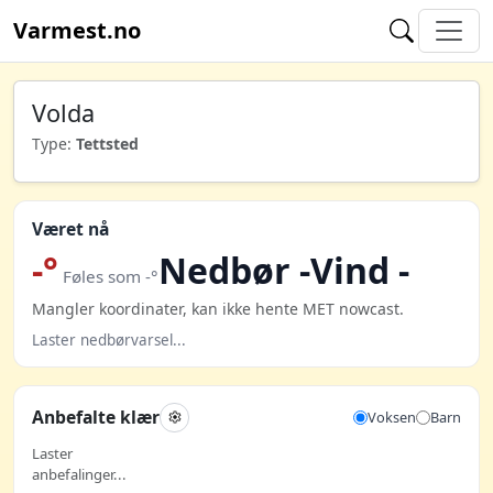
Varmest.no
Volda
Type:
Tettsted
Været nå
-°
Nedbør -
Vind -
Føles som -°
Mangler koordinater, kan ikke hente MET nowcast.
Laster nedbørvarsel...
Anbefalte klær
Voksen
Barn
Laster
anbefalinger...