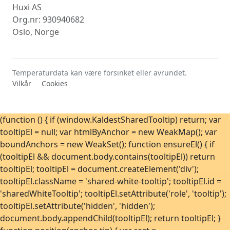
Huxi AS
Org.nr: 930940682
Oslo, Norge
Temperaturdata kan være forsinket eller avrundet.
Vilkår
Cookies
(function () { if (window.KaldestSharedTooltip) return; var
tooltipEl = null; var htmlByAnchor = new WeakMap(); var
boundAnchors = new WeakSet(); function ensureEl() { if
(tooltipEl && document.body.contains(tooltipEl)) return
tooltipEl; tooltipEl = document.createElement('div');
tooltipEl.className = 'shared-white-tooltip'; tooltipEl.id =
'sharedWhiteTooltip'; tooltipEl.setAttribute('role', 'tooltip');
tooltipEl.setAttribute('hidden', 'hidden');
document.body.appendChild(tooltipEl); return tooltipEl; }